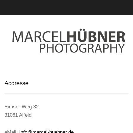
Addresse
Eimser Weg 32
31061 Alfeld
eMail:
info@marcel-huebner.de